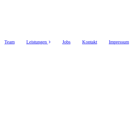
Team
Leistungen
Jobs
Kontakt
Impressum
Wartung & Reparatur
HU & AU
Tuning & Umbauten